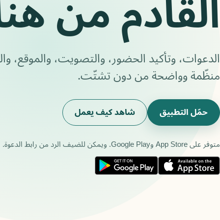
القادم من هنا
الدعوات، وتأكيد الحضور، والتصويت، والموقع، وا
منظّمة وواضحة من دون تشتّت.
حمّل التطبيق
شاهد كيف يعمل
متوفر على App Store وGoogle Play. ويمكن للضيف الرد من رابط الدعوة.