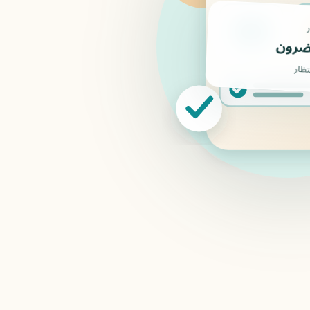
ء
السبت ·
تظار
+6