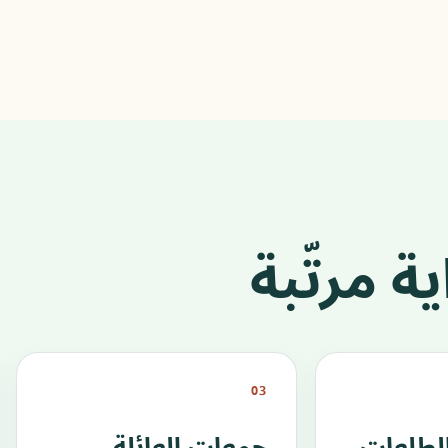
ة مرتّبة
03