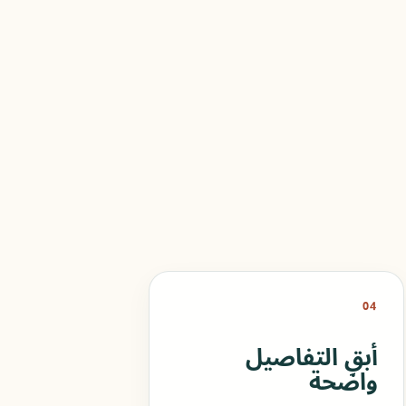
04
أبقِ التفاصيل
واضحة